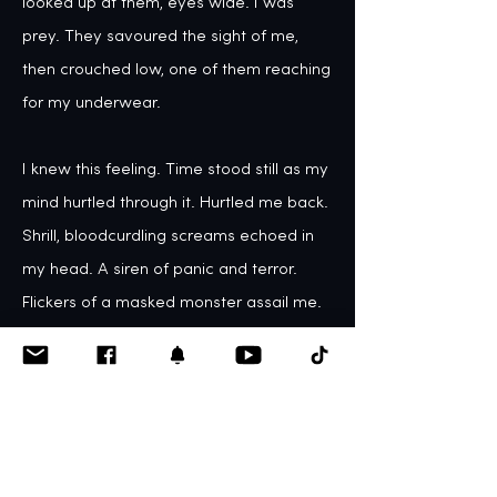
looked up at them, eyes wide. I was 
prey. They savoured the sight of me, 
then crouched low, one of them reaching 
for my underwear. 

I knew this feeling. Time stood still as my 
mind hurtled through it. Hurtled me back. 

Shrill, bloodcurdling screams echoed in 
my head. A siren of panic and terror. 
Flickers of a masked monster assail me. 
He is shouting angrily at a bad, 
despicable, shameworthy little girl, his 
scowling eyes searing my soul, branding 
me on the inside.
