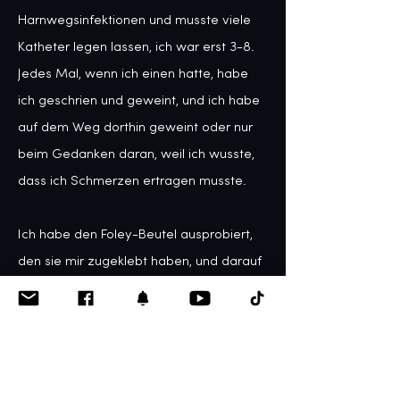
Harnwegsinfektionen und musste viele 
Katheter legen lassen, ich war erst 3-8. 
Jedes Mal, wenn ich einen hatte, habe 
ich geschrien und geweint, und ich habe 
auf dem Weg dorthin geweint oder nur 
beim Gedanken daran, weil ich wusste, 
dass ich Schmerzen ertragen musste.

Ich habe den Foley-Beutel ausprobiert, 
den sie mir zugeklebt haben, und darauf 
gewartet, dass ich pinkle, während ich 
nackt da lag und sie zusahen, und es hat 
nicht funktioniert, denn wer möchte 
schon vor Fremden pinkeln, die einen 
anstarren? Also sind sie zu den Kathetern 